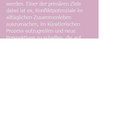
werden. Einer der primären Ziele
dabei ist es, Konfliktpotenziale im
alltäglichen Zusammenleben
auszumachen, im künstlerischen
Prozess aufzugreifen und neue
Perspektiven zu schaffen, die auf
gesellschaftliche Diskussionsthemen
und Diskrepanzen aufmerksam
machen.
Foto: Julia Kellermann
https://www.berlinale-
talents.de/bt/talent/anavaleria-
gonzalez/profile
http://www.temperofilmes.com
https://www.interfemme.de/