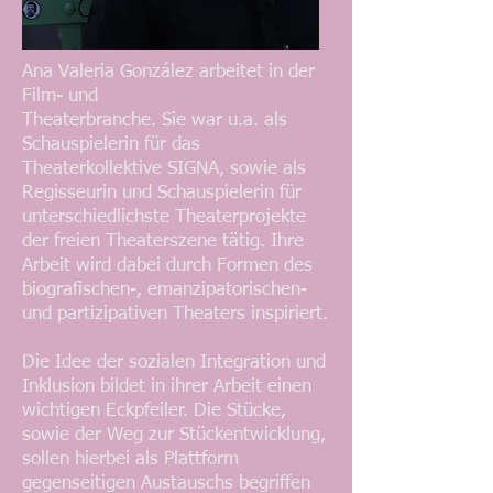
Ana Valeria González arbeitet in der
Film- und
Theaterbranche. Sie war u.a. als
Schauspielerin für das
Theaterkollektive SIGNA, sowie als
Regisseurin und Schauspielerin für
unterschiedlichste Theaterprojekte
der freien Theaterszene tätig. Ihre
Arbeit wird dabei durch Formen des
biografischen-, emanzipatorischen-
und partizipativen Theaters inspiriert.
Die Idee der sozialen Integration und
Inklusion bildet in ihrer Arbeit einen
wichtigen Eckpfeiler. Die Stücke,
sowie der Weg zur Stückentwicklung,
sollen hierbei als Plattform
gegenseitigen Austauschs begriffen